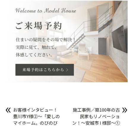
«
»
お客様インタビュー！
施工事例／築100年の古
豊川市Y様②〜「愛しの
民家もリノベーショ
マイホーム。のびのび
ン！〜安城市 I 様邸〜①
暮らせています♪」〜