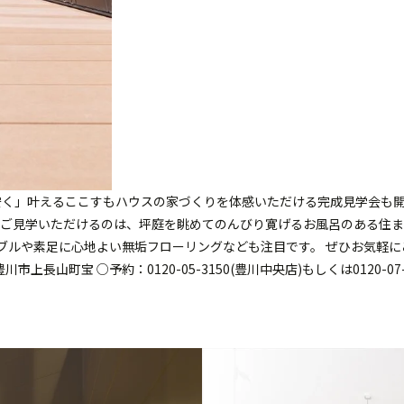
安く」叶えるここすもハウスの家づくりを体感いただける完成見学会も
ご見学いただけるのは、坪庭を眺めてのんびり寛げるお風呂のある住ま
ブルや素足に心地よい無垢フローリングなども注目です。 ぜひお気軽
場所：豊川市上長山町宝 ○予約：0120-05-3150(豊川中央店)もしくは01