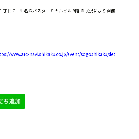
駅１丁目２−４ 名鉄バスターミナルビル 9階 ※状況により開催
tps://www.arc-navi.shikaku.co.jp/event/sogoshikaku/det