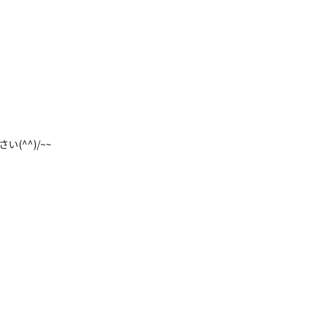
(^^)/~~