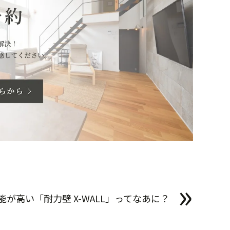
»
が高い「耐力壁 X-WALL」ってなあに？