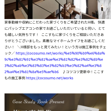
家事動線や収納にこだわった家づくりをご希望されたH様。 快適
にパッシブエアコンの家でお過ごしいただいていると伺い、とて
も嬉しい気持ちです！ ここすもに家づくりをご相談いただきあ
りがとうございました。素敵なマイホームライフをお過ごしくだ
さい！ ＼H様邸をもっと見てみたい！という方は施工事例をチェ
ック／
https://cocosumo.net/works/%e5%90%b9%e6%8a%
9c%e3%81%91%e3%81%ae%e3%81%82%e3%82%8b%e
3%82%ab%e3%83%83%e3%82%b3%e3%82%a4%e3%8
2%a4%e3%81%8a%e5%ae%b6
♪コツコツ更新中！ここす
もの施工事例
https://cocosumo.net/works