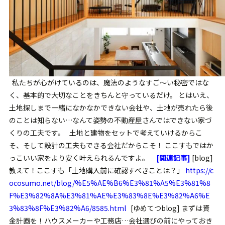
私たちが心がけているのは、魔法のようなすご〜い秘密ではな
く、基本的で大切なことをきちんと守っているだけ。 とはいえ、
土地探しまで一緒になかなかできない会社や、土地が売れたら後
のことは知らない…なんて姿勢の不動産屋さんではできない家づ
くりの工夫です。 土地と建物をセットで考えていけるからこ
そ、そして設計の工夫もできる会社だからこそ！ ここすもではか
っこいい家をより安く叶えられるんですよ。
[関連記事]
[blog]
教えて！ここすも「土地購入前に確認すべきことは？」
https://c
ocosumo.net/blog/%E5%AE%B6%E3%81%A5%E3%81%8
F%E3%82%8A%E3%81%AE%E3%83%8E%E3%82%A6%E
3%83%8F%E3%82%A6/8585.html
[ゆめてつblog] まずは資
金計画を！ハウスメーカーや工務店…会社選びの前にやっておき